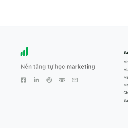
Sả
Ma
Nền tảng tự học marketing
Ma
Ma
Ma
Ch
Bả