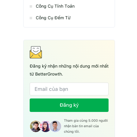
Công Cụ Tính Toán
Công Cụ Đếm Từ
Đăng ký nhận những nội dung mới nhất
từ BetterGrowth.
Đăng ký
Tham gia cùng 5.000 người
nhận bản tin email của
chúng tôi.