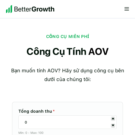
Chuyển
Me
đến
nội
dung
CÔNG CỤ MIỄN PHÍ
Công Cụ Tính
AOV
Bạn muốn tính AOV? Hãy sử dụng công cụ bên
dưới của chúng tôi:
Tổng doanh thu
*
Min: 0 - Max: 100